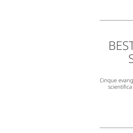
BES
Cinque evange
scientifica