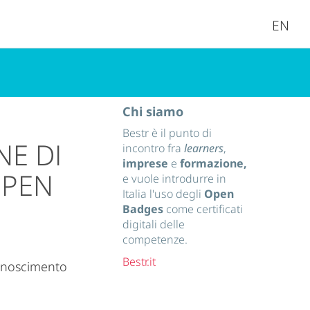
EN
Chi siamo
Bestr è il punto di
NE DI
incontro fra
learners
,
imprese
e
formazione,
OPEN
e vuole introdurre in
Italia l'uso degli
Open
Badges
come certificati
digitali delle
competenze.
Bestr.it
conoscimento