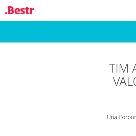
Salta
al
contenuto
principale
TIM 
VAL
Una Corpora