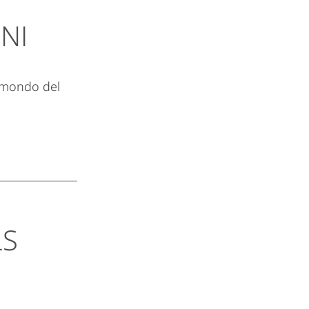
NI
il mondo del
LS