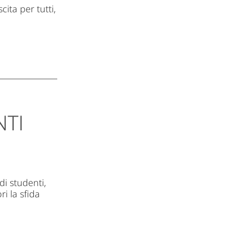
cita per tutti,
NTI
di studenti,
i la sfida