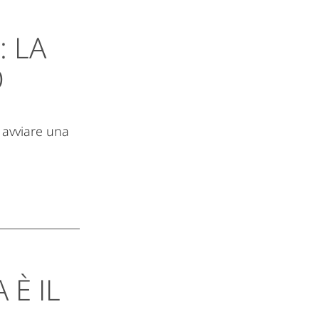
: LA
O
 avviare una
 È IL