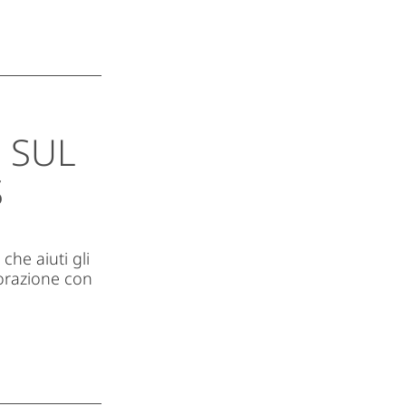
I SUL
S
che aiuti gli
borazione con