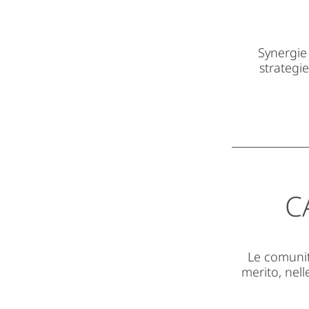
Synergie
strategi
C
Le comunit
merito, nell