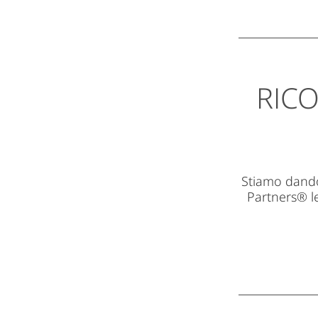
RICO
Stiamo dando
Partners® le