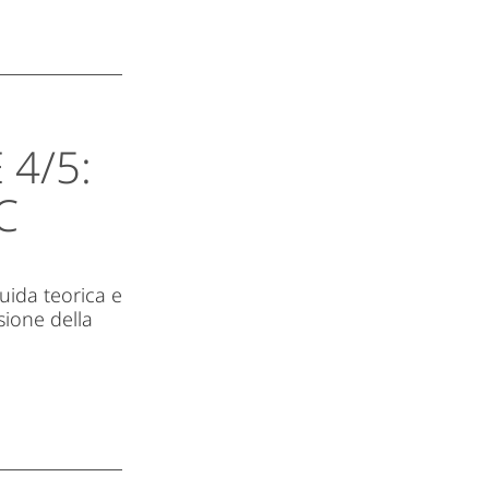
4/5:
C
uida teorica e
isione della