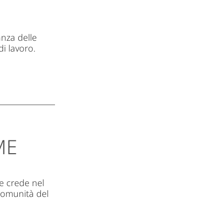
nza delle
i lavoro.
ME
e crede nel
 comunità del