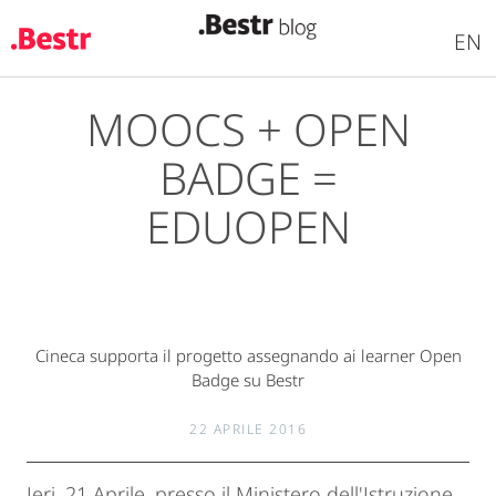
EN
MOOCS + OPEN
Salta
al
BADGE =
contenuto
principale
EDUOPEN
Cineca supporta il progetto assegnando ai learner Open
Badge su Bestr
22 APRILE 2016
Ieri, 21 Aprile, presso il Ministero dell'Istruzione