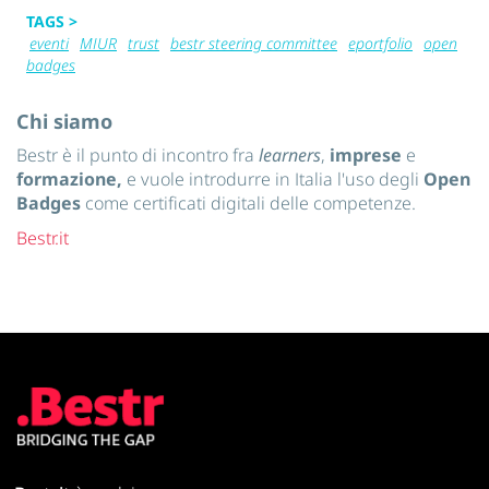
TAGS >
eventi
MIUR
trust
bestr steering committee
eportfolio
open
badges
Chi siamo
Bestr è il punto di incontro fra
learners
,
imprese
e
formazione,
e vuole introdurre in Italia l'uso degli
Open
Badges
come certificati digitali delle competenze.
Bestr.it