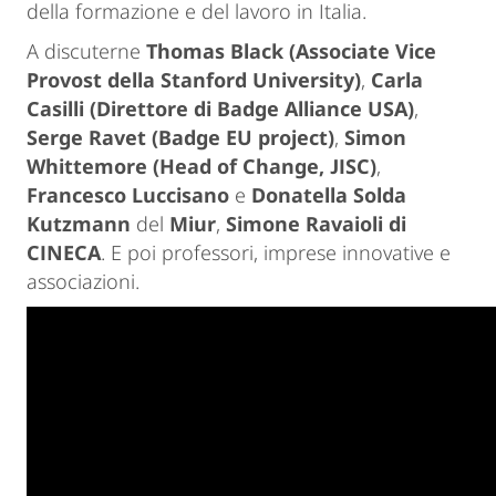
della formazione e del lavoro in Italia.
A discuterne
Thomas Black (Associate Vice
Provost della Stanford University)
,
Carla
Casilli (Direttore di Badge Alliance USA)
,
Serge Ravet (Badge EU project)
,
Simon
Whittemore (Head of Change, JISC)
,
Francesco Luccisano
e
Donatella Solda
Kutzmann
del
Miur
,
Simone Ravaioli di
CINECA
. E poi professori, imprese innovative e
associazioni.