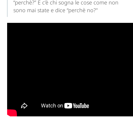
“perchè?” E c’è chi sogna le cose come non
sono mai state e dice “perchè no?"