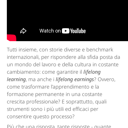
Tutti insieme, con storie diverse e benchmark
internazionali, per rispondere alla sfida posta da
un mondo del lavoro e della cultura in costante
cambiamento: come garantire il
lifelong
learning
, ma anche i
lifelong earnings
? Ovvero,
come trasformare l’apprendimento e la
formazione permanente in una costante
crescita professionale? E soprattutto, quali
strumenti sono i più utili ed efficaci per
consentire questo processo?
Più che una risposta, tante risposte - quante