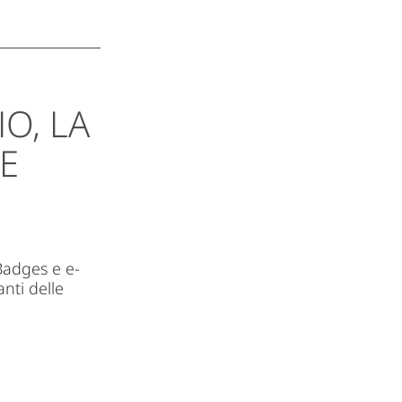
O, LA
E
Badges e e-
nti delle