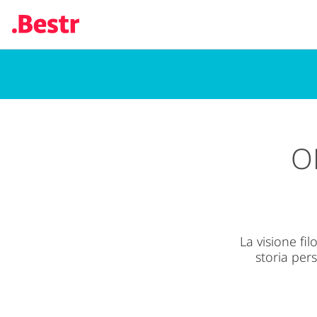
Salta
al
contenuto
principale
O
La visione fi
storia pers