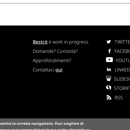
Bestr.it
è work in progress.
TWITT
Domande? Curiosità?
FACEB
Approfondimenti?
YOUT
Contattaci
qui
LINKED
SLIDES
STORIF
RSS
rantire la corretta navigazione.
Puoi scegliere di
ppure puoi personalizzare le tue scelte cliccando su