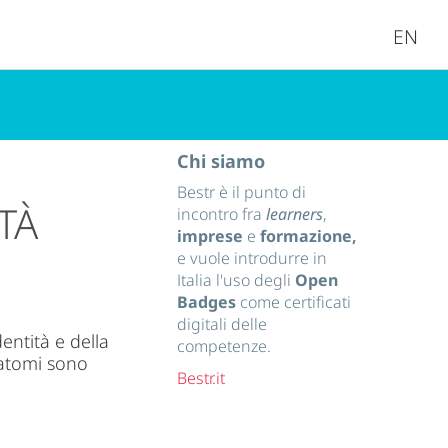
EN
Chi siamo
Bestr è il punto di
TÀ
incontro fra
learners
,
imprese
e
formazione,
e vuole introdurre in
Italia l'uso degli
Open
Badges
come certificati
digitali delle
entità e della
competenze.
i atomi sono
Bestr.it