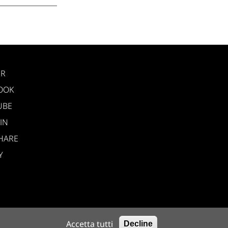
ER
OOK
UBE
IN
HARE
Y
Accetta tutti
Decline