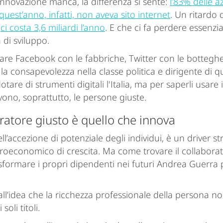
innovazione manca, la differenza si sente:
l’83% delle 
 quest’anno, infatti, non aveva sito internet
. Un ritardo di
e
ci costa 3,6 miliardi l’anno
. E che ci fa perdere essenzia
 di sviluppo.
iare Facebook con le fabbriche, Twitter con le botteghe
 la consapevolezza nella classe politica e dirigente di q
otare di strumenti digitali l'Italia, ma per saperli usar
vono, soprattutto, le persone giuste.
oratore giusto è quello che innova
nell’accezione di potenziale degli individui, è un driver st
roeconomico di crescita. Ma come trovare il collaborat
formare i propri dipendenti nei futuri Andrea Guerra 
ll’idea che la ricchezza professionale della persona n
soli titoli.