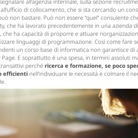
egnalare all’agenzia interinale, sulla sezione recruitme
all’ufficio di collocamento, che si sta cercando un con
 può non bastare. Può non essere “quel” consulente che
ity, che ha lavorato precedentemente in una azienda d
, che ha capacità di proporre e attuare riorganizzazion
ilizzare linguaggi di programmazione. Così come fare s
ndenti un corso base di informatica non garantisce di a
ry Page. E soprattutto è una spesa, in termini assoluti 
transattivi perché
ricerca e formazione, se poco spec
 efficienti
nell’individuare le necessità e colmare il n
le.