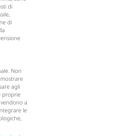
sti di
sile,
ne di
lla
opensione
nale. Non
dimostrare
sare agli
e proprie
ce vendono a
integrare le
ologiche,