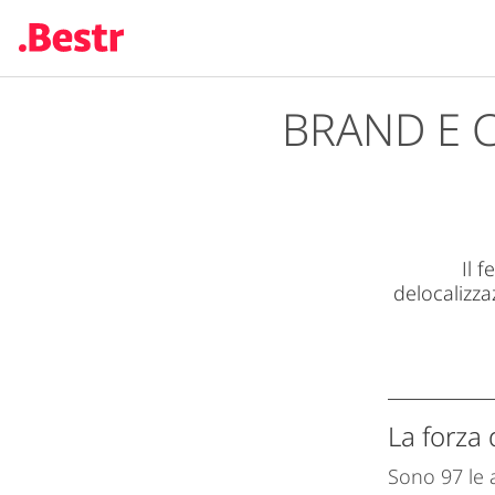
BRAND E C
Salta
al
contenuto
principale
Il 
delocalizza
La forza
Sono 97 le a