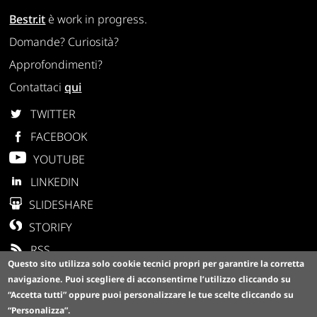
Bestr.it
è work in progress.
Domande? Curiosità?
Approfondimenti?
Contattaci
qui
TWITTER
FACEBOOK
YOUTUBE
LINKEDIN
SLIDESHARE
STORIFY
RSS
Questo sito utilizza solo cookie tecnici propri per garantire la corretta
navigazione.
Puoi scegliere di acconsentirne l’utilizzo cliccando su
“Accetta tutti”
oppure puoi personalizzare le tue scelte cliccando su
“Personalizza”
.