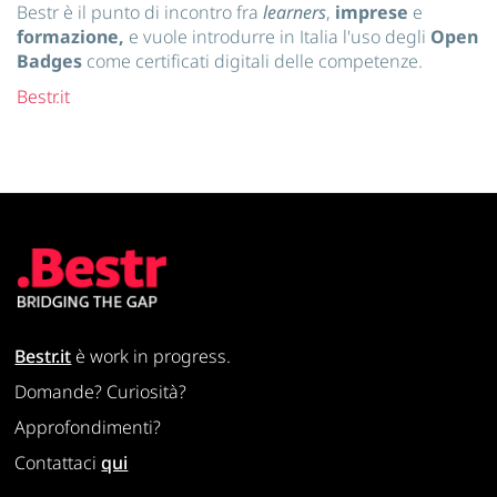
Bestr è il punto di incontro fra
learners
,
imprese
e
formazione,
e vuole introdurre in Italia l'uso degli
Open
Badges
come certificati digitali delle competenze.
Bestr.it
Bestr.it
è work in progress.
Domande? Curiosità?
Approfondimenti?
Contattaci
qui