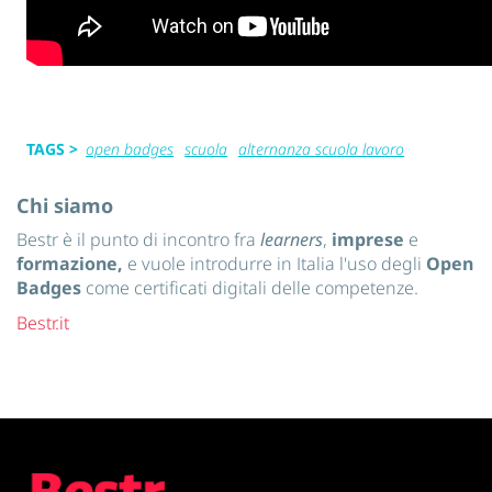
TAGS >
open badges
scuola
alternanza scuola lavoro
Chi siamo
Bestr è il punto di incontro fra
learners
,
imprese
e
formazione,
e vuole introdurre in Italia l'uso degli
Open
Badges
come certificati digitali delle competenze.
Bestr.it