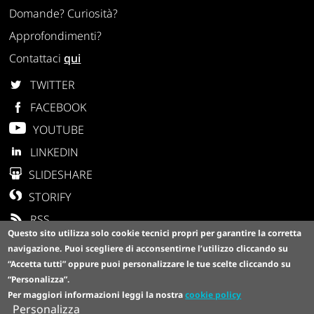
Domande? Curiosità?
Approfondimenti?
Contattaci
qui
TWITTER
FACEBOOK
YOUTUBE
LINKEDIN
SLIDESHARE
STORIFY
RSS
Questo sito utilizza solo cookie tecnici propri per garantire la corretta
navigazione.
Puoi scegliere di acconsentirne l’utilizzo cliccando su
“Accetta tutti”
oppure puoi personalizzare le tue scelte cliccando su
“Personalizza”
.
Per maggiori informazioni leggi la nostra
cookie policy
Personalizza