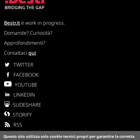
Bestr.it
è work in progress.
Domande? Curiosità?
Approfondimenti?
Contattaci
qui
TWITTER
FACEBOOK
YOUTUBE
LINKEDIN
SLIDESHARE
STORIFY
RSS
Questo sito utilizza solo cookie tecnici propri per garantire la corretta